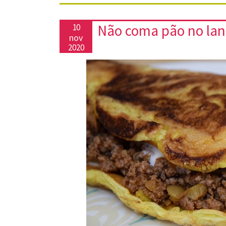
Não coma pão no lan
10
nov
2020