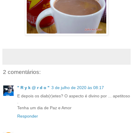
2 comentários:
" R y k @ r d o "
3 de julho de 2020 às 08:17
E depois os diab(r)etes? O aspecto é divino por ... apetitoso
.
Tenha um dia de Paz e Amor
Responder