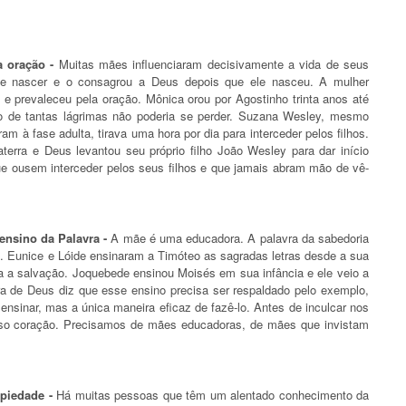
a oração -
Muitas mães influenciaram decisivamente a vida de seus
ele nascer e o consagrou a Deus depois que ele nasceu. A mulher
a e prevaleceu pela oração. Mônica orou por Agostinho trinta anos até
ho de tantas lágrimas não poderia se perder. Suzana Wesley, mesmo
m à fase adulta, tirava uma hora por dia para interceder pelos filhos.
terra e Deus levantou seu próprio filho João Wesley para dar início
e ousem interceder pelos seus filhos e que jamais abram mão de vê-
ensino da Palavra -
A mãe é uma educadora. A palavra da sabedoria
. Eunice e Lóide ensinaram a Timóteo as sagradas letras desde a sua
ra a salvação. Joquebede ensinou Moisés em sua infância e ele veio a
avra de Deus diz que esse ensino precisa ser respaldado pelo exemplo,
sinar, mas a única maneira eficaz de fazê-lo. Antes de inculcar nos
osso coração. Precisamos de mães educadoras, de mães que invistam
 piedade -
Há muitas pessoas que têm um alentado conhecimento da