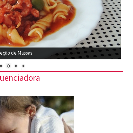
s Doces e Salgadas
luenciadora