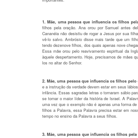
1. Mãe, uma pessoa que influencia os filhos pel
filhos pela oração. Ana orou por Samuel antes d
Cananéia não desistiu de rogar a Jesus por sua filh
vê-lo salvo. Ambrósio disse mais tarde que um fil
tendo dezenove filhos, dos quais apenas nove chegara
Essa mãe orou pelo reavivamento espiritual da Ingla
àquele despertamento. Hoje, precisamos de mães qu
los no altar do Senhor.
2. Mãe, uma pessoa que influencia os filhos pelo 
e a instrução da verdade devem estar em seus lábios
infância. Essas sagradas letras o tornaram sábio pa
se tornar o maior líder da história de Israel. A Pal
uma vez que o exemplo não é apenas uma forma de en
filhos a Palavra, essa Palavra precisa estar em n
tempo no ensino da Palavra a seus filhos.
3. Mãe, uma pessoa que influencia os filhos pela