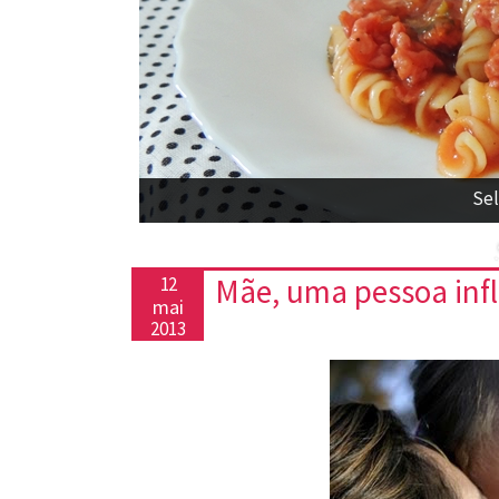
Torta
Mãe, uma pessoa inf
12
mai
2013