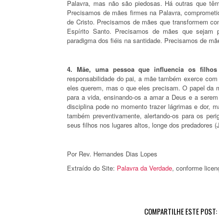
Palavra, mas não são piedosas. Há outras que tê
Precisamos de mães firmes na Palavra, comprometi
de Cristo. Precisamos de mães que transformem co
Espírito Santo. Precisamos de mães que sejam pru
paradigma dos fiéis na santidade. Precisamos de mã
4. Mãe, uma pessoa que influencia os filhos
responsabilidade do pai, a mãe também exerce com
eles querem, mas o que eles precisam. O papel da 
para a vida, ensinando-os a amar a Deus e a serem 
disciplina pode no momento trazer lágrimas e dor, ma
também preventivamente, alertando-os para os per
seus filhos nos lugares altos, longe dos predadores (
Por Rev. Hernandes Dias Lopes
Extraído do Site:
Palavra da Verdade
, conforme licen
COMPARTILHE ESTE POST: