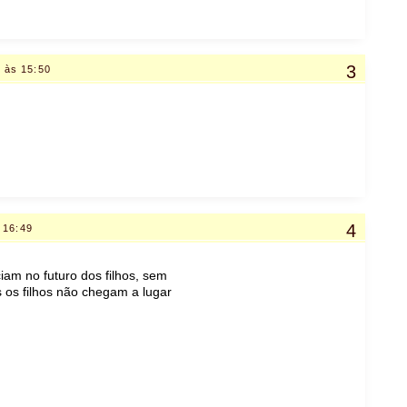
 às 15:50
 16:49
am no futuro dos filhos, sem
 os filhos não chegam a lugar