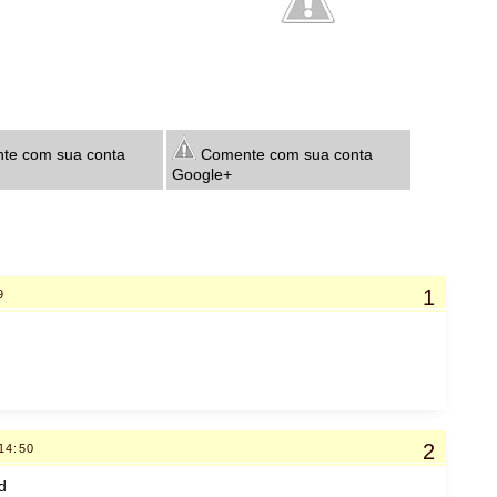
e com sua conta
Comente com sua conta
Google+
9
14:50
d