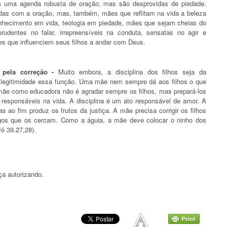
m uma agenda robusta de oração, mas são desprovidas de piedade.
das com a oração, mas, também, mães que reflitam na vida a beleza
nhecimento em vida, teologia em piedade, mães que sejam cheias do
dentes no falar, irrepreensíveis na conduta, sensatas no agir e
es que influenciem seus filhos a andar com Deus.
 pela correção -
Muito embora, a disciplina dos filhos seja da
 legitimidade essa função. Uma mãe nem sempre dá aos filhos o que
mãe como educadora não é agradar sempre os filhos, mas prepará-los
responsáveis na vida. A disciplina é um ato responsável de amor. A
s ao fim produz os frutos da justiça. A mãe precisa corrigir os filhos
igos que os cercam. Como a águia, a mãe deve colocar o ninho dos
Jó 39.27,28).
ça autorizando.