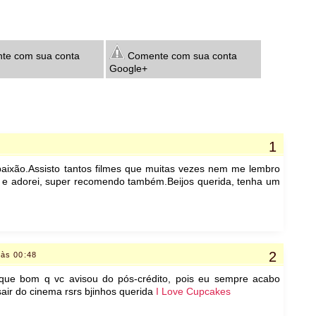
e com sua conta
Comente com sua conta
Google+
9
ixão.Assisto tantos filmes que muitas vezes nem me lembro
sti e adorei, super recomendo também.Beijos querida, tenha um
 às 00:48
! que bom q vc avisou do pós-crédito, pois eu sempre acabo
ir do cinema rsrs bjinhos querida
I Love Cupcakes