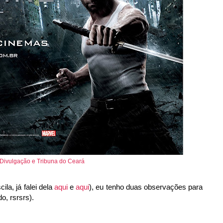
Divulgação e Tribuna do Ceará
la, já falei dela
aqui
e
aqui
), eu tenho duas observações para
o, rsrsrs).