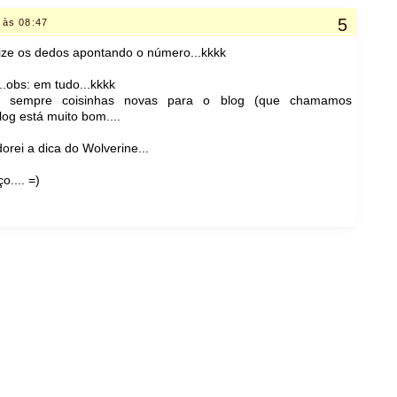
 às 08:47
lize os dedos apontando o número...kkkk
.obs: em tudo...kkkk
ndo sempre coisinhas novas para o blog (que chamamos
og está muito bom....
orei a dica do Wolverine...
.... =)