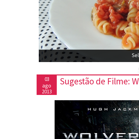
Sel
Sugestão de Filme: Wo
03
ago
2013