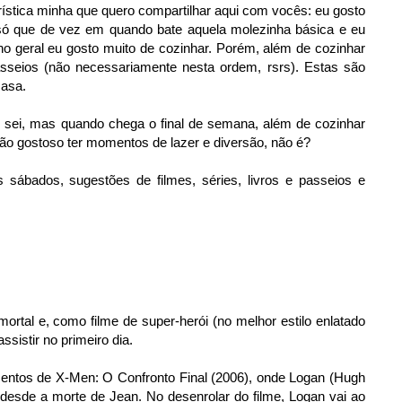
ística minha que quero compartilhar aqui com vocês: eu gosto
 só que de vez em quando bate aquela molezinha básica e eu
o geral eu gosto muito de cozinhar. Porém, além de cozinhar
passeios (não necessariamente nesta ordem, rsrs). Estas são
casa.
u sei, mas quando chega o final de semana, além de cozinhar
tão gostoso ter momentos de lazer e diversão, não é?
s sábados, sugestões de filmes, séries, livros e passeios e
ortal e, como filme de super-herói (no melhor estilo enlatado
sistir no primeiro dia.
mentos de X-Men: O Confronto Final (2006), onde Logan (Hugh
desde a morte de Jean. No desenrolar do filme, Logan vai ao