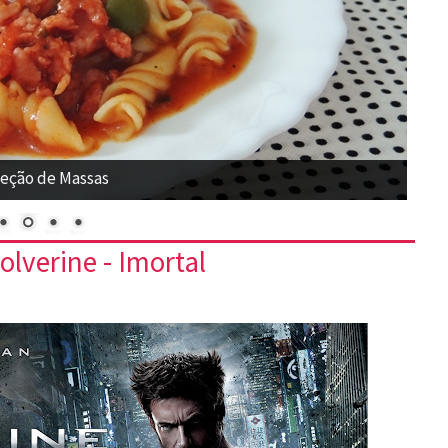
eção de Massas
lverine - Imortal