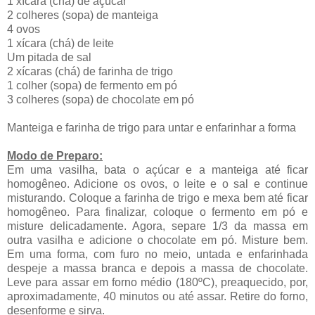
1 xícara (chá) de açúcar
2 colheres (sopa) de manteiga
4 ovos
1 xícara (chá) de leite
Um pitada de sal
2 xícaras (chá) de farinha de trigo
1 colher (sopa) de fermento em pó
3 colheres (sopa) de chocolate em pó
Manteiga e farinha de trigo para untar e enfarinhar a forma
Modo de Preparo:
Em uma vasilha, bata o açúcar e a manteiga até ficar
homogêneo. Adicione os ovos, o leite e o sal e continue
misturando. Coloque a farinha de trigo e mexa bem até ficar
homogêneo. Para finalizar, coloque o fermento em pó e
misture delicadamente. Agora, separe 1/3 da massa em
outra vasilha e adicione o chocolate em pó. Misture bem.
Em uma forma, com furo no meio, untada e enfarinhada
despeje a massa branca e depois a massa de chocolate.
Leve para assar em forno médio (180ºC), preaquecido, por,
aproximadamente, 40 minutos ou até assar. Retire do forno,
desenforme e sirva.