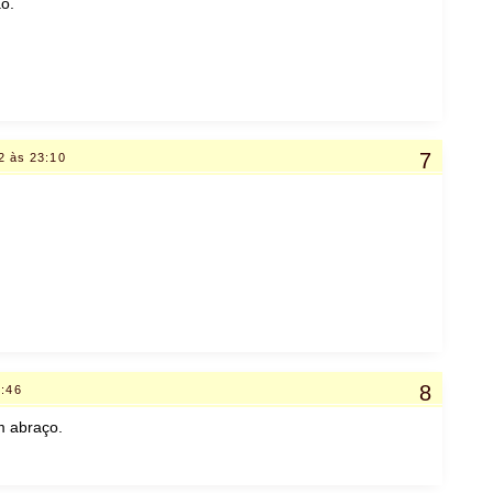
o.
2 às 23:10
0:46
m abraço.