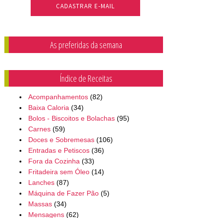
As preferidas da semana
Índice de Receitas
Acompanhamentos
(82)
Baixa Caloria
(34)
Bolos - Biscoitos e Bolachas
(95)
Carnes
(59)
Doces e Sobremesas
(106)
Entradas e Petiscos
(36)
Fora da Cozinha
(33)
Fritadeira sem Óleo
(14)
Lanches
(87)
Máquina de Fazer Pão
(5)
Massas
(34)
Mensagens
(62)