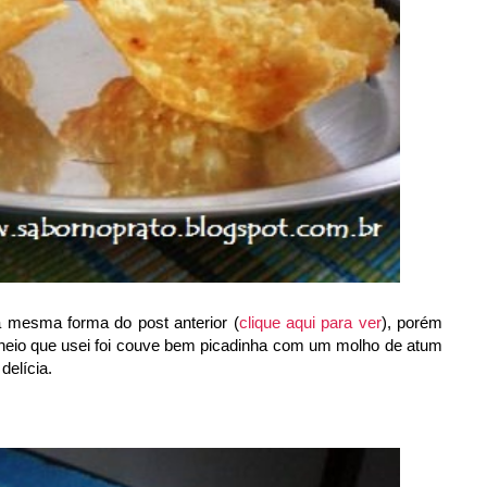
a mesma forma do post anterior (
clique aqui para ver
), porém
eio que usei foi couve bem picadinha com um molho de atum
delícia.