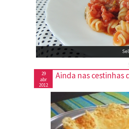
Sel
Ainda nas cestinhas 
29
abr
2012