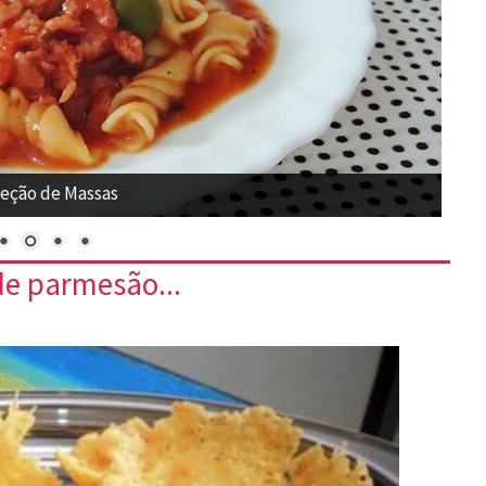
eção de Massas
de parmesão...