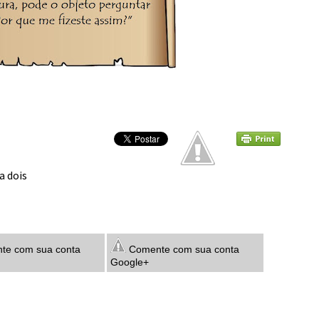
a dois
e com sua conta
Comente com sua conta
Google+