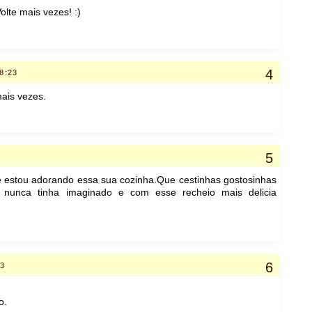
olte mais vezes! :)
08:23
mais vezes.
e estou adorando essa sua cozinha.Que cestinhas gostosinhas
 nunca tinha imaginado e com esse recheio mais delicia
33
o.