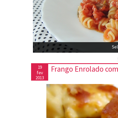
Sel
Frango Enrolado co
19
fev
2013