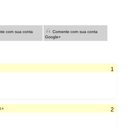
e com sua conta
Comente com sua conta
Google+
:14