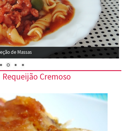
eção de Massas
m Requeijão Cremoso