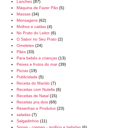
Lanches
(87)
Máquina de Fazer Pão
(5)
Massas
(34)
Mensagens
(62)
Molhos e caldas
(4)
No Prato do Leitor
(6)
O Sabor no Seu Prato
(2)
Omeletes
(24)
Pães
(33)
Para bebês e crianças
(13)
Peixes e frutos do mar
(39)
Pizzas
(19)
Publicidade
(5)
Receita do Marido
(7)
Receitas com Nutella
(6)
Receitas de Natal
(15)
Receitas pra dois
(69)
Resenhas e Produtos
(23)
saladas
(7)
Salgadinhos
(11)
Sopas - cremes - molhos e bebidas
(6)