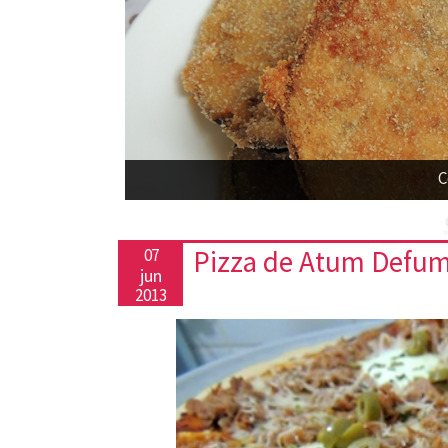
C
Pizza de Atum Defum
07
jun
2013