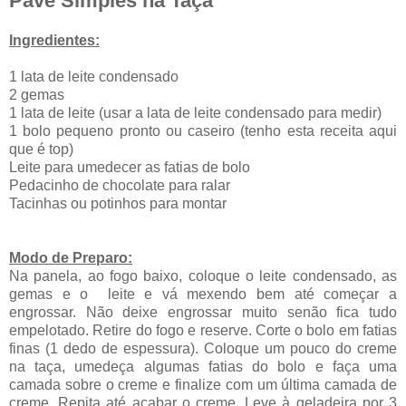
Pavê Simples na Taça
Ingredientes:
1 lata de leite condensado
2 gemas
1 lata de leite (usar a lata de leite condensado para medir)
1 bolo pequeno pronto ou caseiro (tenho esta receita aqui
que é top)
Leite para umedecer as fatias de bolo
Pedacinho de chocolate para ralar
Tacinhas ou potinhos para montar
Modo de Preparo:
Na panela, ao fogo baixo, coloque o leite condensado, as
gemas e o leite e vá mexendo bem até começar a
engrossar. Não deixe engrossar muito senão fica tudo
empelotado. Retire do fogo e reserve. Corte o bolo em fatias
finas (1 dedo de espessura). Coloque um pouco do creme
na taça, umedeça algumas fatias do bolo e faça uma
camada sobre o creme e finalize com um última camada de
creme. Repita até acabar o creme. Leve à geladeira por 3