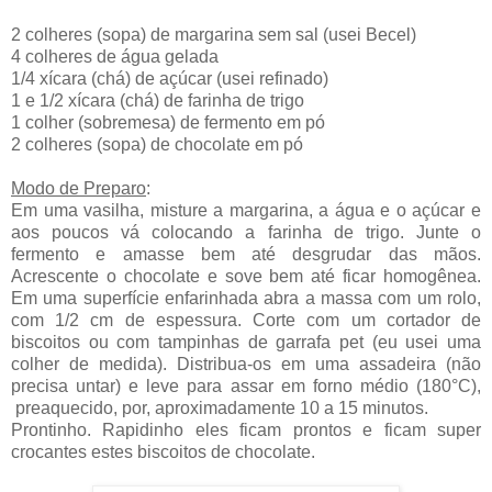
2 colheres (sopa) de margarina sem sal (usei Becel)
4 colheres de água gelada
1/4 xícara (chá) de açúcar (usei refinado)
1 e 1/2 xícara (chá) de farinha de trigo
1 colher (sobremesa) de fermento em pó
2 colheres (sopa) de chocolate em pó
Modo de Preparo
:
Em uma vasilha, misture a margarina, a água e o açúcar e
aos poucos vá colocando a farinha de trigo. Junte o
fermento e amasse bem até desgrudar das mãos.
Acrescente o chocolate e sove bem até ficar homogênea.
Em uma superfície enfarinhada abra a massa com um rolo,
com 1/2 cm de espessura. Corte com um cortador de
biscoitos ou com tampinhas de garrafa pet (eu usei uma
colher de medida). Distribua-os em uma assadeira (não
precisa untar) e leve para assar em forno médio (180°C),
preaquecido, por, aproximadamente 10 a 15 minutos.
Prontinho. Rapidinho eles ficam prontos e ficam super
crocantes estes biscoitos de chocolate.