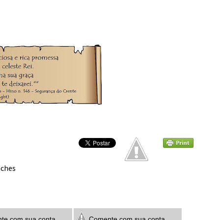
ches
e com sua conta
Comente com sua conta