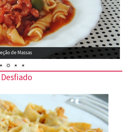
eção de Massas
 Desfiado