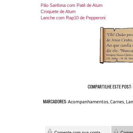
Pão Sanfona com Patê de Atum
Croquete de Atum
Lanche com Rap10 de Pepperoni
COMPARTILHE ESTE POST:
MARCADORES:
,
,
Acompanhamentos
Carnes
Lan
Comente com sua conta
Coment