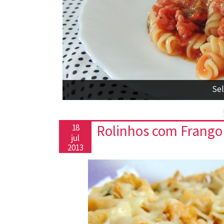
Sel
Rolinhos com Frango
18
jul
2013