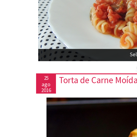
Sel
Torta de Carne Moída
25
ago
2016