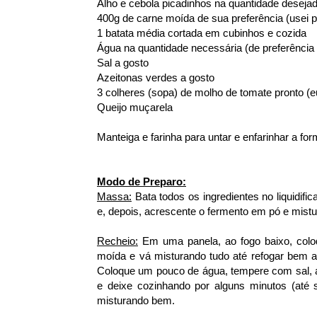
Alho e cebola picadinhos na quantidade deseja
400g de carne moída de sua preferência (usei p
1 batata média cortada em cubinhos e cozida
Água na quantidade necessária (de preferência
Sal a gosto
Azeitonas verdes a gosto
3 colheres (sopa) de molho de tomate pronto (e
Queijo muçarela
Manteiga e farinha para untar e enfarinhar a fo
Modo de Preparo:
Massa:
Bata todos os ingredientes no liquidif
e, depois, acrescente o fermento em pó e mist
Recheio:
Em uma panela, ao fogo baixo, coloqu
moída e vá misturando tudo até refogar bem a 
Coloque um pouco de água, tempere com sal, a
e deixe cozinhando por alguns minutos (até 
misturando bem.