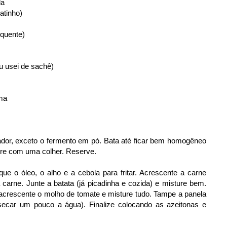
da
atinho)
 quente)
u usei de sachê)
rma
icador, exceto o fermento em pó. Bata até ficar bem homogêneo
ure com uma colher. Reserve.
e o óleo, o alho e a cebola para fritar. Acrescente a carne
carne. Junte a batata (já picadinha e cozida) e misture bem.
crescente o molho de tomate e misture tudo. Tampe a panela
secar um pouco a água). Finalize colocando as azeitonas e