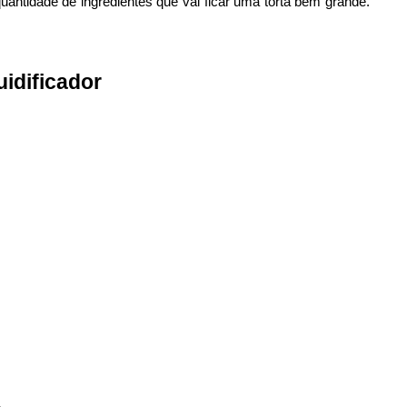
antidade de ingredientes que vai ficar uma torta bem grande.
uidificador