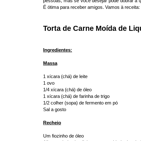
pessoas, mas se você desejar pode dobrar a qu
É ótima para receber amigos. Vamos à receita:
Torta de Carne Moída de Liq
Ingredientes:
Massa
1 xícara (chá) de leite
1 ovo
1/4 xícara (chá) de óleo
1 xícara (chá) de farinha de trigo
1/2 colher (sopa) de fermento em pó
Sal a gosto
Recheio
Um fiozinho de óleo