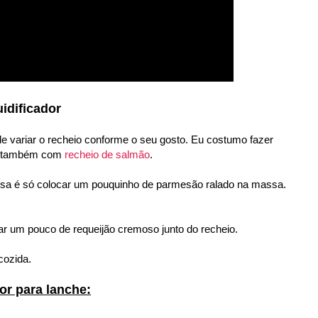
idificador
ode variar o recheio conforme o seu gosto. Eu costumo fazer
fiz também com
recheio de salmão
.
stosa é só colocar um pouquinho de parmesão ralado na massa.
ar um pouco de requeijão cremoso junto do recheio.
cozida.
dor para lanche: