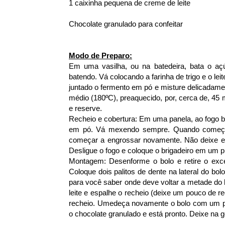
1 caixinha pequena de creme de leite
Chocolate granulado para confeitar
Modo de Preparo:
Em uma vasilha, ou na batedeira, bata o açú
batendo. Vá colocando a farinha de trigo e o le
juntado o fermento em pó e misture delicadame
médio (180ºC), preaquecido, por, cerca de, 45 m
e reserve.
Recheio e cobertura: Em uma panela, ao fogo b
em pó. Vá mexendo sempre. Quando começar 
começar a engrossar novamente. Não deixe en
Desligue o fogo e coloque o brigadeiro em um p
Montagem: Desenforme o bolo e retire o exc
Coloque dois palitos de dente na lateral do bol
para você saber onde deve voltar a metade do 
leite e espalhe o recheio (deixe um pouco de re
recheio. Umedeça novamente o bolo com um pou
o chocolate granulado e está pronto. Deixe na g