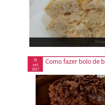
C
Como fazer bolo de b
01
set
2017