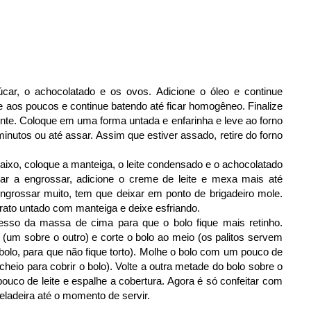
car, o achocolatado e os ovos. Adicione o óleo e continue
ite aos poucos e continue batendo até ficar homogêneo. Finalize
nte. Coloque em uma forma untada e enfarinha e leve ao forno
inutos ou até assar. Assim que estiver assado, retire do forno
aixo, coloque a manteiga, o leite condensado e o achocolatado
a engrossar, adicione o creme de leite e mexa mais até
grossar muito, tem que deixar em ponto de brigadeiro mole.
rato untado com manteiga e deixe esfriando.
esso da massa de cima para que o bolo fique mais retinho.
o (um sobre o outro) e corte o bolo ao meio (os palitos servem
bolo, para que não fique torto). Molhe o bolo com um pouco de
cheio para cobrir o bolo). Volte a outra metade do bolo sobre o
co de leite e espalhe a cobertura. Agora é só confeitar com
eladeira até o momento de servir.