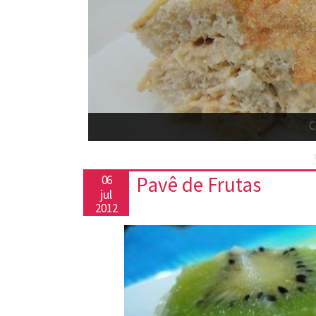
C
Pavê de Frutas
06
jul
2012