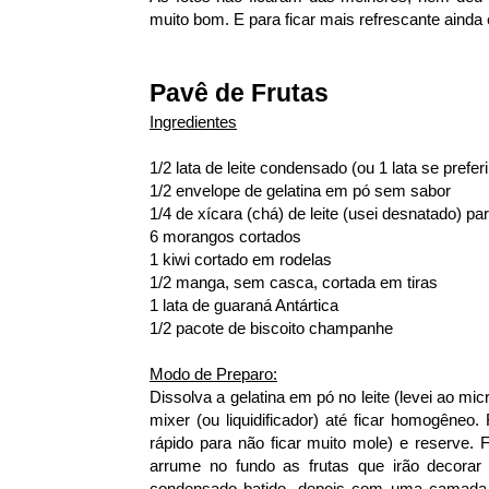
muito bom. E para ficar mais refrescante ainda
Pavê de Frutas
Ingredientes
1/2 lata de leite condensado (ou 1 lata se preferi
1/2 envelope de gelatina em pó sem sabor
1/4 de xícara (chá) de leite (usei desnatado) par
6 morangos cortados
1 kiwi cortado em rodelas
1/2 manga, sem casca, cortada em tiras
1 lata de guaraná Antártica
1/2 pacote de biscoito champanhe
Modo de Preparo:
Dissolva a gelatina em pó no leite (levei ao mi
mixer (ou liquidificador) até ficar homogêneo
rápido para não ficar muito mole) e reserve.
F
arrume no fundo as frutas que irão decorar 
condensado batido, depois com uma camada 