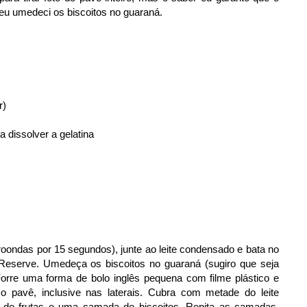
 eu umedeci os biscoitos no guaraná.
r)
a dissolver a gelatina
croondas por 15 segundos), junte ao leite condensado e bata no
. Reserve.
Umedeça os biscoitos no guaraná (sugiro que seja
orre uma forma de bolo inglês pequena com filme plástico e
o pavê, inclusive nas laterais. Cubra com metade do leite
de frutas e uma camada de biscoitos. Repita as camadas,