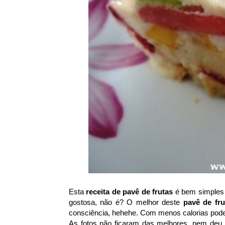
Esta
receita de pavê de frutas
é bem simples 
gostosa, não é? O melhor deste
pavê de fru
consciência, hehehe. Com menos calorias pod
As fotos não ficaram das melhores, nem deu pa