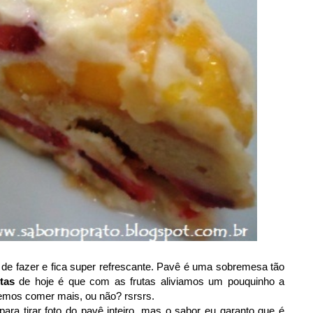
de fazer e fica super refrescante. Pavê é uma sobremesa tão
tas
de hoje é que com as frutas aliviamos um pouquinho a
emos comer mais, ou não? rsrsrs.
ra tirar foto do pavê inteiro, mas o sabor eu garanto que é