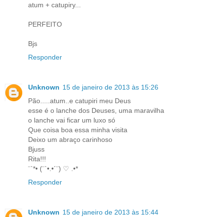
atum + catupiry...
PERFEITO
Bjs
Responder
Unknown
15 de janeiro de 2013 às 15:26
Pão.....atum..e catupiri meu Deus
esse é o lanche dos Deuses, uma maravilha
o lanche vai ficar um luxo só
Que coisa boa essa minha visita
Deixo um abraço carinhoso
Bjuss
Rita!!!
¨`*• (¨`•.•´¨) ♡ .•*
Responder
Unknown
15 de janeiro de 2013 às 15:44