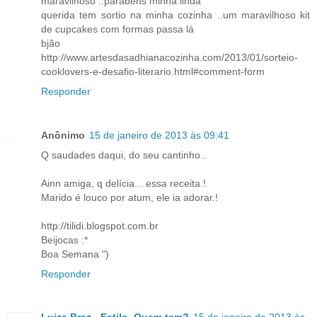
maravilhoso ..parabens minha linda
querida tem sortio na minha cozinha ..um maravilhoso kit
de cupcakes com formas passa lá
bjão
http://www.artesdasadhianacozinha.com/2013/01/sorteio-
cooklovers-e-desafio-literario.html#comment-form
Responder
Anônimo
15 de janeiro de 2013 às 09:41
Q saudades daqui, do seu cantinho..
Ainn amiga, q delícia... essa receita.!
Marido é louco por atum, ele ia adorar.!
http://tilidi.blogspot.com.br
Beijocas :*
Boa Semana ")
Responder