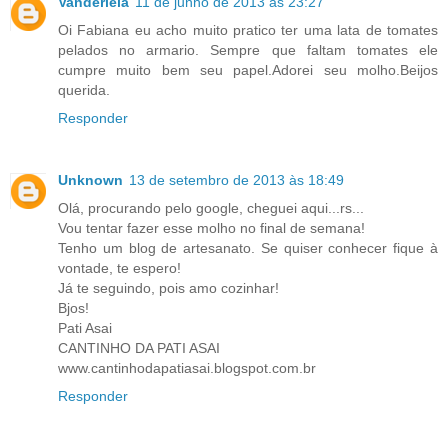
Vanderleia
11 de junho de 2013 às 23:27
Oi Fabiana eu acho muito pratico ter uma lata de tomates
pelados no armario. Sempre que faltam tomates ele
cumpre muito bem seu papel.Adorei seu molho.Beijos
querida.
Responder
Unknown
13 de setembro de 2013 às 18:49
Olá, procurando pelo google, cheguei aqui...rs...
Vou tentar fazer esse molho no final de semana!
Tenho um blog de artesanato. Se quiser conhecer fique à
vontade, te espero!
Já te seguindo, pois amo cozinhar!
Bjos!
Pati Asai
CANTINHO DA PATI ASAI
www.cantinhodapatiasai.blogspot.com.br
Responder