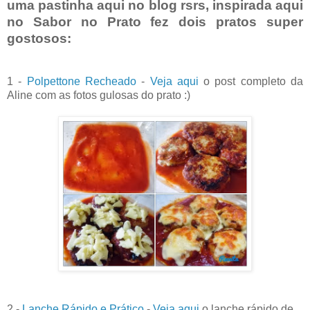
uma pastinha aqui no blog rsrs, inspirada aqui
no Sabor no Prato fez dois pratos super
gostosos:
1 -
Polpettone Recheado
-
Veja aqui
o post completo da
Aline com as fotos gulosas do prato :)
2 -
Lanche Rápido e Prático
-
Veja aqui
o lanche rápido de