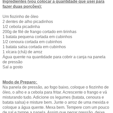
Ingredientes (vou colocar a quantidade que usei para
fazer duas porções):
Um fiozinho de óleo
2 dentes de alho picadinhos
1/2 cebola picadinha
200g de filé de frango cortado em tirinhas
1 batata pequena cortada em cubinhos
1/2 cenoura cortada em cubinhos
1 batata salsa cortada em cubinhos
1 xícara (chá) de arroz
Água quente na quantidade para cobrir a canja na panela
de pressão
Sal a gosto
Modo de Preparo:
Na panela de pressão, ao fogo baixo, coloque o fiozinho de
óleo, o alho e a cebola para fritar. Acrescente o frango e vá
misturando tudo. Adicione os legumes (batata, cenoura e
batata salsa) e misture bem. Junte o arroz de uma mexida e
coloque a água quente. Mexa bem. Tempere com um pouco
de sal e tampe a panela. Assim que pegar pressão, deixe