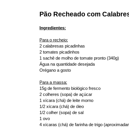
Pão Recheado com Calabresa
Ingredientes:
Para o recheio:
2 calabresas picadinhas
2 tomates picadinhos
1 sachê de molho de tomate pronto (340g)
Água na quantidade desejada
Orégano a gosto
Para a massa:
15g de fermento biológico fresco
2 colheres (sopa) de açúcar
1 xícara (chá) de leite morno
1/2 xícara (chá) de óleo
1/2 colher (sopa) de sal
1 ovo
4 xícaras (chá) de farinha de trigo (aproximad