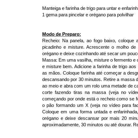
Manteiga e farinha de trigo para untar e enfarin
1 gema para pincelar e orégano para polvilhar
Modo de Preparo:
Recheio: Na panela, ao fogo baixo, coloque a 
picadinho e misture. Acrescente o molho d
orégano e deixe cozinhando até secar um pouco
Massa: Em uma vasilha, misture o fermento e o aç
e misture bem. Adicione a farinha de trigo ao
as mãos. Coloque farinha até começar a des
descansando por 30 minutos. Retire a massa da
ao meio e abra com um rolo uma metade de cada
corte fazendo tiras na massa (veja no víde
começando por onde está o recheio como se f
o pão formando um X (veja no vídeo para fac
Coloque em uma forma untada e enfarinhada,
orégano e deixe descansar por mais 20 minut
aproximadamente, 30 minutos ou até dourar. Reti