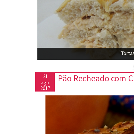
Torta
Pão Recheado com Ca
21
ago
2017