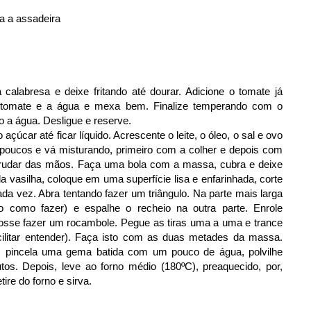
ha a assadeira
calabresa e deixe fritando até dourar. Adicione o tomate já
e tomate e a água e mexa bem. Finalize temperando com o
 a água. Desligue e reserve.
úcar até ficar líquido. Acrescente o leite, o óleo, o sal e ovo
s poucos e vá misturando, primeiro com a colher e depois com
grudar das mãos. Faça uma bola com a massa, cubra e deixe
 vasilha, coloque em uma superfície lisa e enfarinhada, corte
 vez. Abra tentando fazer um triângulo. Na parte mais larga
o como fazer) e espalhe o recheio na outra parte. Enrole
osse fazer um rocambole. Pegue as tiras uma a uma e trance
ilitar entender). Faça isto com as duas metades da massa.
 pincela uma gema batida com um pouco de água, polvilhe
os. Depois, leve ao forno médio (180ºC), preaquecido, por,
re do forno e sirva.