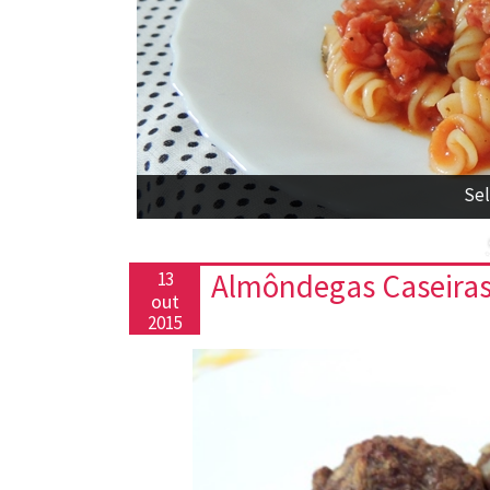
Sel
Almôndegas Caseiras 
13
out
2015