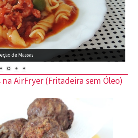
eção de Massas
na AirFryer (Fritadeira sem Óleo)