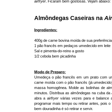
airfryer
. Ficaram bem gostosas. Vejam abaixo:
Almôndegas Caseiras na
Ai
Ingredientes:
400g de carne bovina moída de sua preferência 
1 pão francês em pedaços umedecido em leite
Sal e pimenta-do-reino a gosto
1/2 cebola bem picadinha
Modo de Preparo:
Umedeça o pão francês em um prato com um 
carne moída com o pão francês (já umedecido) 
massa homogênea. Molde as bolinhas de al
minutos. Distribua as almôndegas na cuba da
abra a
airfryer
várias vezes para e balance a
programar mais tempo ou retirar antes, pois 
bem douradinha é só retirar e servir.