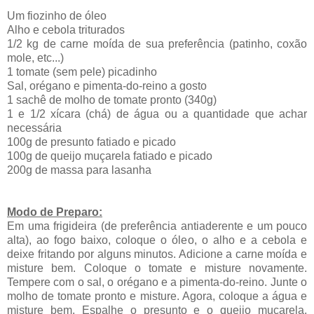
Um fiozinho de óleo
Alho e cebola triturados
1/2 kg de carne moída de sua preferência (patinho, coxão
mole, etc...)
1 tomate (sem pele) picadinho
Sal, orégano e pimenta-do-reino a gosto
1 sachê de molho de tomate pronto (340g)
1 e 1/2 xícara (chá) de água ou a quantidade que achar
necessária
100g de presunto fatiado e picado
100g de queijo muçarela fatiado e picado
200g de massa para lasanha
Modo de Preparo:
Em uma frigideira (de preferência antiaderente e um pouco
alta), ao fogo baixo, coloque o óleo, o alho e a cebola e
deixe fritando por alguns minutos. Adicione a carne moída e
misture bem. Coloque o tomate e misture novamente.
Tempere com o sal, o orégano e a pimenta-do-reino. Junte o
molho de tomate pronto e misture. Agora, coloque a água e
misture bem. Espalhe o presunto e o queijo muçarela.